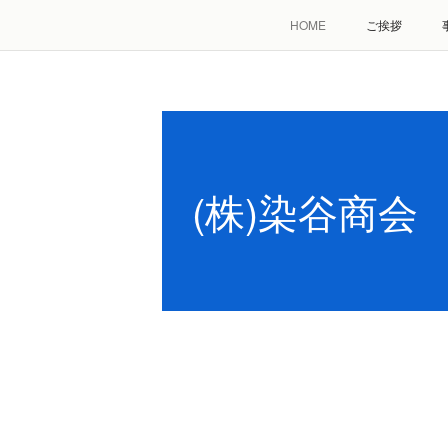
HOME
ご挨拶
(株)染谷商会