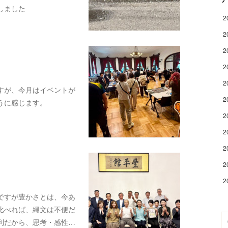
しました
2
2
2
2
2
すが、今月はイベントが
2
うに感じます。
2
2
2
2
2
ですが豊かさとは、今あ
比べれば、縄文は不便だ
利だから、思考・感性…