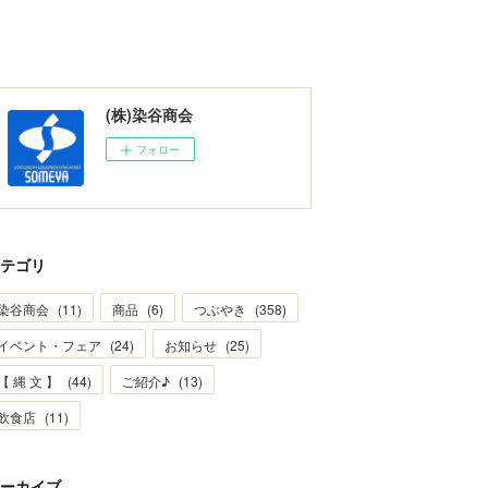
(株)染谷商会
フォロー
テゴリ
染谷商会
(
11
)
商品
(
6
)
つぶやき
(
358
)
イベント・フェア
(
24
)
お知らせ
(
25
)
【 縄 文 】
(
44
)
ご紹介♪
(
13
)
飲食店
(
11
)
ーカイブ